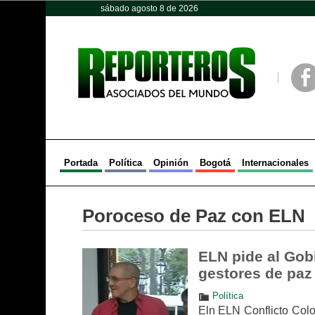
sábado agosto 8 de 2026
Opinión
Política
Deportes
Face
Portada
Política
Opinión
Bogotá
Internacionales
Poroceso de Paz con ELN
ELN pide al Gob
gestores de paz
Política
Eln ELN Conflicto Col