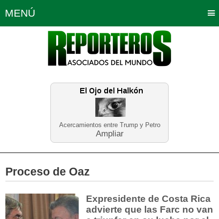
MENÚ
Portada
Política
Opinión
Bogotá
Internacionales
Planeta Tierra
Deportes
Económicas
Regiones
Judiciales
Tecnología
Salud
Turismo
Educación
Neira
Acercamientos entre Trump y Petro
Ampliar
Proceso de Oaz
Expresidente de Costa Rica
advierte que las Farc no van