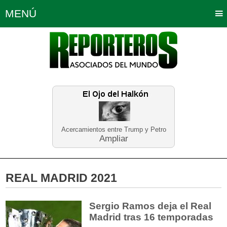
MENÚ
Portada
Política
Opinión
Bogotá
Internacionales
Planeta Tierra
Deportes
Económicas
Regiones
Judiciales
Tecnología
Salud
Turismo
Educación
Neira
Acercamientos entre Trump y Petro
Ampliar
REAL MADRID 2021
Sergio Ramos deja el Real
Madrid tras 16 temporadas