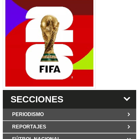
SECCIONES
PERIODISMO
REPORTAJES
JUN 6 2026
Los Periodist@s
El silencio del poder. Hay otro mártir de la