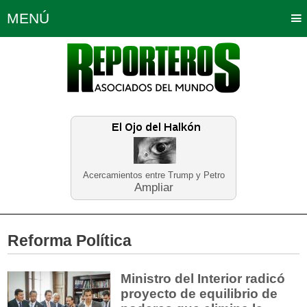
MENÚ
Portada
Política
Opinión
Bogotá
Internacionales
Planeta Tierra
Deportes
Económicas
Regiones
Judiciales
Tecnología
Salud
Turismo
Educación
Neira
Acercamientos entre Trump y Petro
Ampliar
Reforma Política
Ministro del Interior radicó
proyecto de equilibrio de