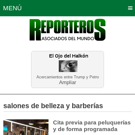
MENÚ
Portada
Política
Opinión
Bogotá
Internacionales
Planeta Tierra
Deportes
Económicas
Regiones
Judiciales
Tecnología
Salud
Turismo
Educación
Neira
Acercamientos entre Trump y Petro
Ampliar
salones de belleza y barberías
Cita previa para peluquerías
y de forma programada