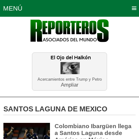
MENÚ
Portada
Política
Opinión
Bogotá
Internacionales
Planeta Tierra
Deportes
Económicas
Regiones
Judiciales
Tecnología
Salud
Turismo
Educación
Neira
Acercamientos entre Trump y Petro
Ampliar
SANTOS LAGUNA DE MEXICO
Colombiano Ibargüen llega
a Santos Laguna desde