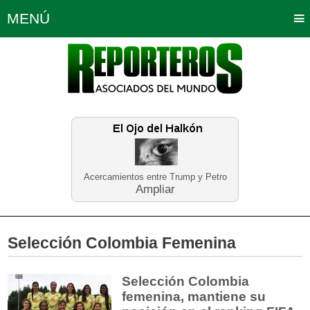
MENÚ
Portada
Política
Opinión
Bogotá
Internacionales
Planeta Tierra
Deportes
Económicas
Regiones
Judiciales
Tecnología
Salud
Turismo
Educación
Neira
Acercamientos entre Trump y Petro
Ampliar
Selección Colombia Femenina
Selección Colombia
femenina, mantiene su