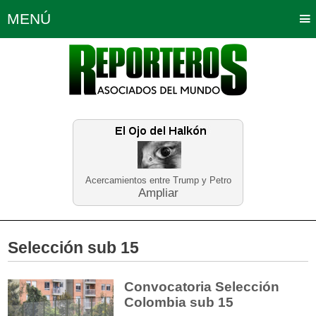
MENÚ
Portada
Política
Opinión
Bogotá
Internacionales
Planeta Tierra
Deportes
Económicas
Regiones
Judiciales
Tecnología
Salud
Turismo
Educación
Neira
Acercamientos entre Trump y Petro
Ampliar
Selección sub 15
Convocatoria Selección
Colombia sub 15