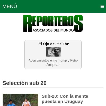
MENÚ
Portada
Política
Opinión
Bogotá
Internacionales
Planeta Tierra
Deportes
Económicas
Regiones
Judiciales
Tecnología
Salud
Turismo
Educación
Neira
Acercamientos entre Trump y Petro
Ampliar
Selección sub 20
Sub-20: Con la mente
puesta en Uruguay​