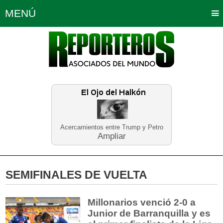
MENÚ
Portada
Política
Opinión
Bogotá
Internacionales
Planeta Tierra
Deportes
Económicas
Regiones
Judiciales
Tecnología
Salud
Turismo
Educación
Neira
Acercamientos entre Trump y Petro
Ampliar
SEMIFINALES DE VUELTA
Millonarios venció 2-0 a
Junior de Barranquilla y es