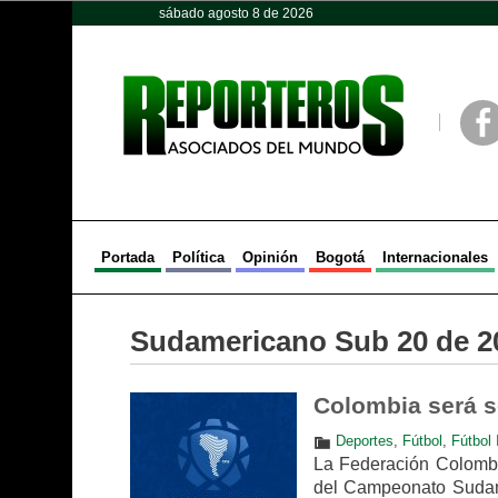
sábado agosto 8 de 2026
Opinión
Política
Deportes
Face
Portada
Política
Opinión
Bogotá
Internacionales
Sudamericano Sub 20 de 2
Colombia será s
Deportes
,
Fútbol
,
Fútbol 
La Federación Colombi
del Campeonato Sudame