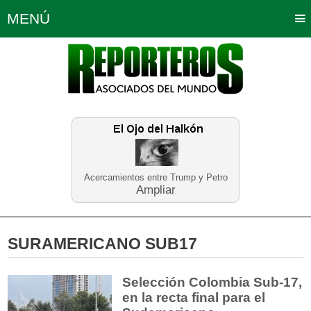
MENÚ
Portada
Política
Opinión
Bogotá
Internacionales
Planeta Tierra
Deportes
Económicas
Regiones
Judiciales
Tecnología
Salud
Turismo
Educación
Neira
Acercamientos entre Trump y Petro
Ampliar
SURAMERICANO SUB17
Selección Colombia Sub-17,
en la recta final para el