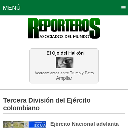
MENÚ
Portada
Política
Opinión
Bogotá
Internacionales
Planeta Tierra
Deportes
Económicas
Regiones
Judiciales
Tecnología
Salud
Turismo
Educación
Neira
Acercamientos entre Trump y Petro
Ampliar
Tercera División del Ejército
colombiano
Ejército Nacional adelanta