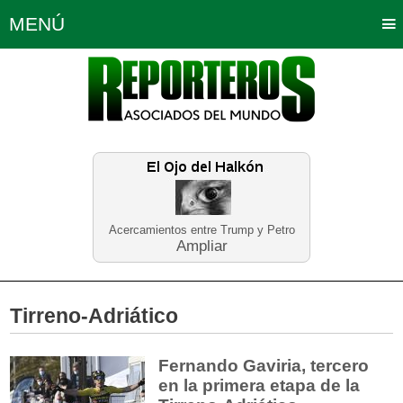
MENÚ
Portada
Política
Opinión
Bogotá
Internacionales
Planeta Tierra
Deportes
Económicas
Regiones
Judiciales
Tecnología
Salud
Turismo
Educación
Neira
Acercamientos entre Trump y Petro
Ampliar
Tirreno-Adriático
Fernando Gaviria, tercero
en la primera etapa de la