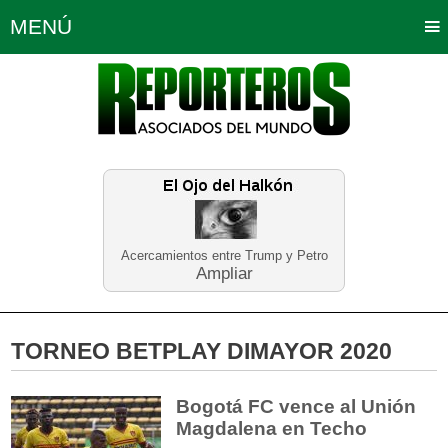
MENÚ
Portada
Política
Opinión
Bogotá
Internacionales
Planeta Tierra
Deportes
Económicas
Regiones
Judiciales
Tecnología
Salud
Turismo
Educación
Neira
Acercamientos entre Trump y Petro
Ampliar
TORNEO BETPLAY DIMAYOR 2020
Bogotá FC vence al Unión
Magdalena en Techo