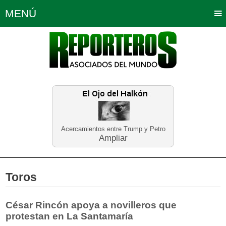
MENÚ
Portada
Política
Opinión
Bogotá
Internacionales
Planeta Tierra
Deportes
Económicas
Regiones
Judiciales
Tecnología
Salud
Turismo
Educación
Neira
Acercamientos entre Trump y Petro
Ampliar
Toros
César Rincón apoya a novilleros que
protestan en La Santamaría