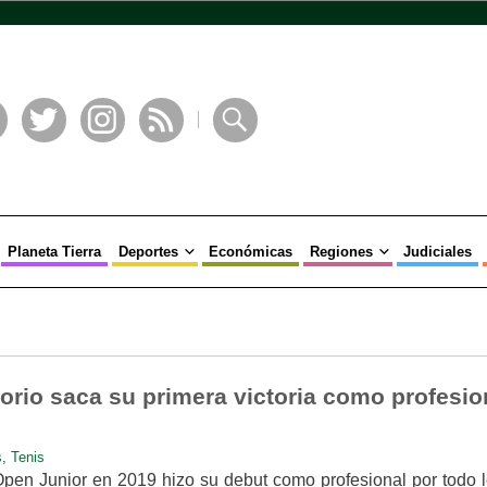
book
Twitter
Instagram
RSS
Buscar
Planeta Tierra
Deportes
Económicas
Regiones
Judiciales
orio saca su primera victoria como profesio
s
,
Tenis
n Junior en 2019 hizo su debut como profesional por todo lo