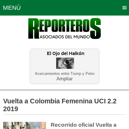
MENÚ
Portada
Política
Opinión
Bogotá
Internacionales
Planeta Tierra
Deportes
Económicas
Regiones
Judiciales
Tecnología
Salud
Turismo
Educación
Neira
Acercamientos entre Trump y Petro
Ampliar
Vuelta a Colombia Femenina UCI 2.2
2019
Recorrido oficial Vuelta a