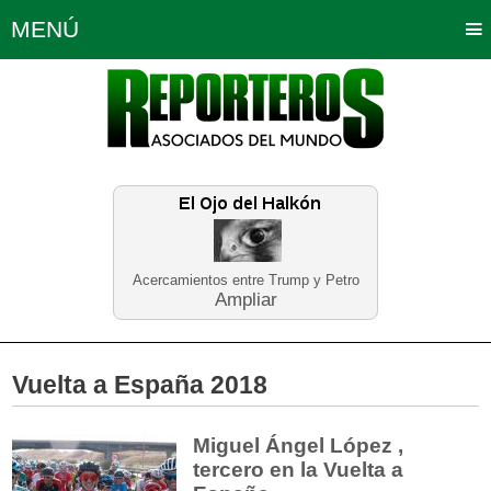
MENÚ
Portada
Política
Opinión
Bogotá
Internacionales
Planeta Tierra
Deportes
Económicas
Regiones
Judiciales
Tecnología
Salud
Turismo
Educación
Neira
Acercamientos entre Trump y Petro
Ampliar
Vuelta a España 2018
Miguel Ángel López ,
tercero en la Vuelta a