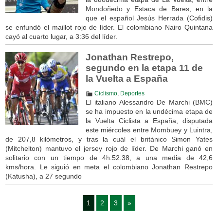
Mondoñedo y Estaca de Bares, en la
que el español Jesús Herrada (Cofidis)
se enfundó el maillot rojo de líder. El colombiano Nairo Quintana
cayó al cuarto lugar, a 3:36 del líder.
Jonathan Restrepo,
segundo en la etapa 11 de
la Vuelta a España
Ciclismo
,
Deportes
El italiano Alessandro De Marchi (BMC)
se ha impuesto en la undécima etapa de
la Vuelta Ciclista a España, disputada
este miércoles entre Mombuey y Luintra,
de 207,8 kilómetros, y tras la cuál el británico Simon Yates
(Mitchelton) mantuvo el jersey rojo de líder. De Marchi ganó en
solitario con un tiempo de 4h.52.38, a una media de 42,6
kms/hora. Le siguió en meta el colombiano Jonathan Restrepo
(Katusha), a 27 segundo
1
2
3
»