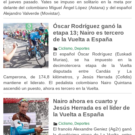
el jueves pasado. Yates se impuso en solitario en la meta por
delante del colombiano Miguel Ángel López (Astana) y del español
Alejandro Valverde (Movistar).
Óscar Rodríguez ganó la
etapa 13; Nairo es tercero
de la Vuelta a España
Ciclismo
,
Deportes
El español Óscar Rodríguez (Euskadi
Murias), se ha impuesto en la
decimotercera etapa de la Vuelta
disputada entre Candás y La
Camperona, de 174,8 kilómetros, y Jesús Herrada (Cofidis)
mantiene el liderato. El pedalista colombiano Nairo Quintana
ascendió un puesto, ahora es tercero en la Vuelta.
Nairo ahora es cuarto y
Jesús Herrada es el líder de
la Vuelta a España
Ciclismo
,
Deportes
El francés Alexandre Geniez (Ag2r) ganó
la duodécima etapa de La Vuelta, entre