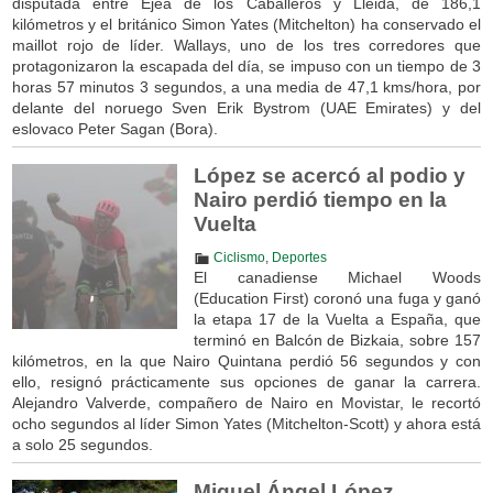
disputada entre Ejea de los Caballeros y Lleida, de 186,1
kilómetros y el británico Simon Yates (Mitchelton) ha conservado el
maillot rojo de líder. Wallays, uno de los tres corredores que
protagonizaron la escapada del día, se impuso con un tiempo de 3
horas 57 minutos 3 segundos, a una media de 47,1 kms/hora, por
delante del noruego Sven Erik Bystrom (UAE Emirates) y del
eslovaco Peter Sagan (Bora).
López se acercó al podio y
Nairo perdió tiempo en la
Vuelta
Ciclismo
,
Deportes
El canadiense Michael Woods
(Education First) coronó una fuga y ganó
la etapa 17 de la Vuelta a España, que
terminó en Balcón de Bizkaia, sobre 157
kilómetros, en la que Nairo Quintana perdió 56 segundos y con
ello, resignó prácticamente sus opciones de ganar la carrera.
Alejandro Valverde, compañero de Nairo en Movistar, le recortó
ocho segundos al líder Simon Yates (Mitchelton-Scott) y ahora está
a solo 25 segundos.
Miguel Ángel López,