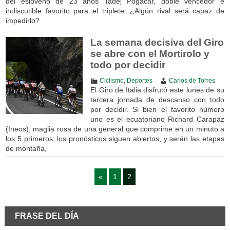
del esloveno de 23 años Tadej Pogacar, doble vencedor e
indiscutible favorito para el triplete. ¿Algún rival será capaz de
impedirlo?
La semana decisiva del Giro
se abre con el Mortirolo y
todo por decidir
Ciclismo
,
Deportes
Carlos de Torres
El Giro de Italia disfrutó este lunes de su
tercera jornada de descanso con todo
por decidir. Si bien el favorito número
uno es el ecuatoriano Richard Carapaz
(Ineos), maglia rosa de una general que comprime en un minuto a
los 5 primeros, los pronósticos siguen abiertos, y serán las etapas
de montaña,
«
1
2
FRASE DEL DÍA