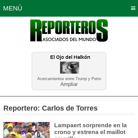
MENÚ
Portada
Política
Opinión
Bogotá
Internacionales
Planeta Tierra
Deportes
Económicas
Regiones
Judiciales
Tecnología
Salud
Turismo
Educación
Neira
Acercamientos entre Trump y Petro
Ampliar
Reportero:
Carlos de Torres
Lampaert sorprende en la
crono y estrena el maillot