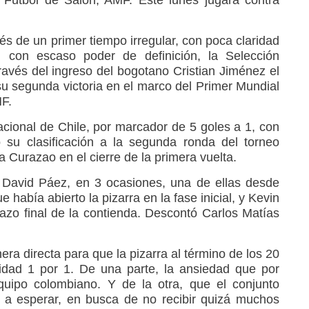
 Fútbol de Salón, AMF. Este lunes jugará contra
s de un primer tiempo irregular, con poca claridad
, con escaso poder de definición, la Selección
ravés del ingreso del bogotano Cristian Jiménez el
su segunda victoria en el marco del Primer Mundial
MF.
acional de Chile, por marcador de 5 goles a 1, con
su clasificación a la segunda ronda del torneo
ra Curazao en el cierre de la primera vuelta.
David Páez, en 3 ocasiones, una de ellas desde
había abierto la pizarra en la fase inicial, y Kevin
azo final de la contienda. Descontó Carlos Matías
era directa para que la pizarra al término de los 20
ridad 1 por 1. De una parte, la ansiedad que por
ipo colombiano. Y de la otra, que el conjunto
, a esperar, en busca de no recibir quizá muchos