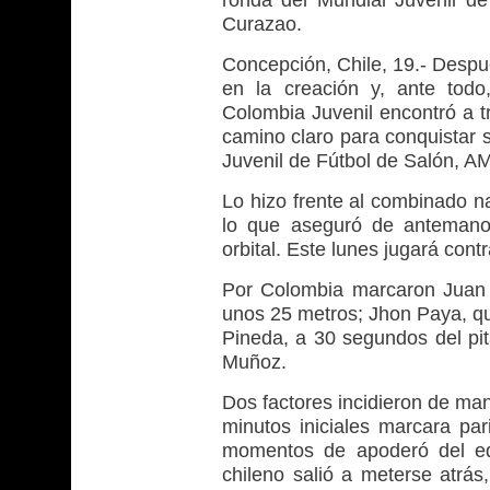
ronda del Mundial Juvenil de
Curazao.
Concepción, Chile, 19.- Despué
en la creación y, ante todo
Colombia Juvenil encontró a t
camino claro para conquistar 
Juvenil de Fútbol de Salón, A
Lo hizo frente al combinado n
lo que aseguró de antemano 
orbital. Este lunes jugará cont
Por Colombia marcaron Juan 
unos 25 metros; Jhon Paya, que 
Pineda, a 30 segundos del pit
Muñoz.
Dos factores incidieron de man
minutos iniciales marcara pa
momentos de apoderó del equ
chileno salió a meterse atrás