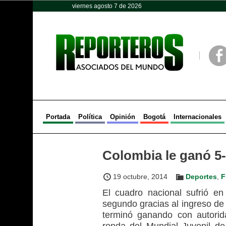
viernes agosto 7 de 2026
Opinión
Política
Deportes
Face
Portada
Política
Opinión
Bogotá
Internacionales
Colombia le ganó 5-1
19 octubre, 2014
Deportes
,
F
El cuadro nacional sufrió e
segundo gracias al ingreso de
terminó ganando con autorid