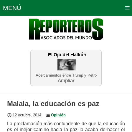
MENÚ
Portada
Política
Opinión
Bogotá
Internacionales
Planeta Tierra
Deportes
Económicas
Regiones
Judiciales
Tecnología
Salud
Turismo
Educación
Neira
Acercamientos entre Trump y Petro
Ampliar
Malala, la educación es paz
12 octubre, 2014
Opinión
La proclamación más contundente de que la educación
es el mejor camino hacia la paz la acaba de hacer el