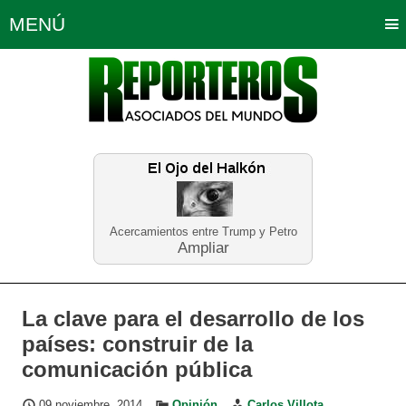
MENÚ
Portada
Política
Opinión
Bogotá
Internacionales
Planeta Tierra
Deportes
Económicas
Regiones
Judiciales
Tecnología
Salud
Turismo
Educación
Neira
Acercamientos entre Trump y Petro
Ampliar
La clave para el desarrollo de los
países: construir de la
comunicación pública
09 noviembre, 2014
Opinión
Carlos Villota