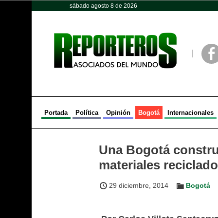
sábado agosto 8 de 2026
Opinión
Política
Deportes
Face
Portada
Política
Opinión
Bogotá
Internacionales
Una Bogotá constru
materiales reciclad
29 diciembre, 2014
Bogotá