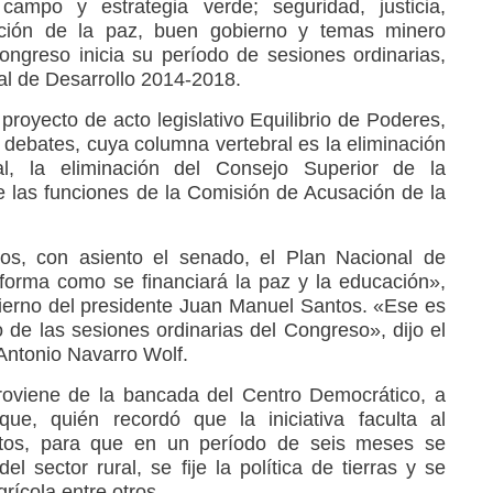
l campo y estrategia verde; seguridad, justicia,
cción de la paz, buen gobierno y temas minero
ongreso inicia su período de sesiones ordinarias,
al de Desarrollo 2014-2018.
 proyecto de acto legislativo Equilibrio de Poderes,
o debates, cuya columna vertebral es la eliminación
al, la eliminación del Consejo Superior de la
de las funciones de la Comisión de Acusación de la
cos, con asiento el senado, el Plan Nacional de
a forma como se financiará la paz y la educación»,
ierno del presidente Juan Manuel Santos. «Ese es
 de las sesiones ordinarias del Congreso», dijo el
 Antonio Navarro Wolf.
roviene de la bancada del Centro Democrático, a
ue, quién recordó que la iniciativa faculta al
tos, para que en un período de seis meses se
del sector rural, se fije la política de tierras y se
grícola entre otros.