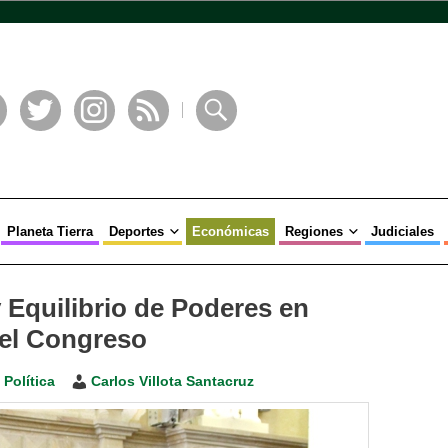
book
Twitter
Instagram
RSS
Buscar
Planeta Tierra
Deportes
Económicas
Regiones
Judiciales
y Equilibrio de Poderes en
del Congreso
,
Política
Carlos Villota Santacruz