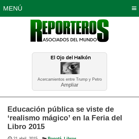
MENÚ
Portada
Política
Opinión
Bogotá
Internacionales
Planeta Tierra
Deportes
Económicas
Regiones
Judiciales
Tecnología
Salud
Turismo
Educación
Neira
Acercamientos entre Trump y Petro
Ampliar
Educación pública se viste de
‘realismo mágico’ en la Feria del
Libro 2015
21 abril, 2015
Bogotá
,
Libros