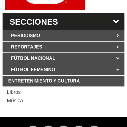
SECCIONES
PERIODISMO
REPORTAJES
JUN 6 2026
Los Periodist@s
El silencio del poder. Hay otro mártir de la
FÚTBOL NACIONAL
MAR 6 2026
verdad: Cristian Herrera
Mujer víctima de ataque
con martillo en Bogotá mostró su rostro
FÚTBOL FEMENINO
MAY 3 2026
Grupo Los Periodist@s
por primera vez y dio duro relato
Libertad bajo fuego: declaración del
ENTRETENIMIENTO Y CULTURA
ABR 12 2025
GRUPO LOS PERIODIST@S
La Patria Potestad no le
corresponde al Estado dice la Abogada
Libros
MAR 29 2026
Murió Aura Lucía Mera,
de Familia Cecilia Díez
periodista y columnista colombiana
Música
FEB 1 2025
El periodismo colombiano
MAR 24 2026
Guillermo Romero
debe recuperar su credibilidad: Esteban
Salamanca Comunicaciones CPB
Jaramillo
Un recuerdo de doña Lucy Nieto de
NOV 2 2024
Samper: La periodista de ágil escritura
Javier Hernández soñó