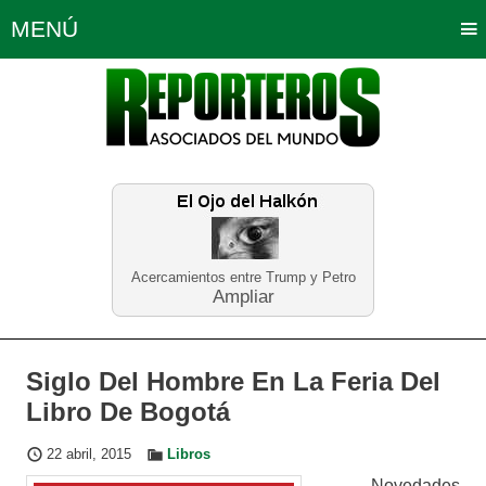
MENÚ
Portada
Política
Opinión
Bogotá
Internacionales
Planeta Tierra
Deportes
Económicas
Regiones
Judiciales
Tecnología
Salud
Turismo
Educación
Neira
Acercamientos entre Trump y Petro
Ampliar
Siglo Del Hombre En La Feria Del
Libro De Bogotá
22 abril, 2015
Libros
​N​ovedades