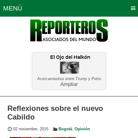
MENÚ
Portada
Política
Opinión
Bogotá
Internacionales
Planeta Tierra
Deportes
Económicas
Regiones
Judiciales
Tecnología
Salud
Turismo
Educación
Neira
Acercamientos entre Trump y Petro
Ampliar
Reflexiones sobre el nuevo
Cabildo
02 noviembre, 2015
Bogotá
,
Opinión