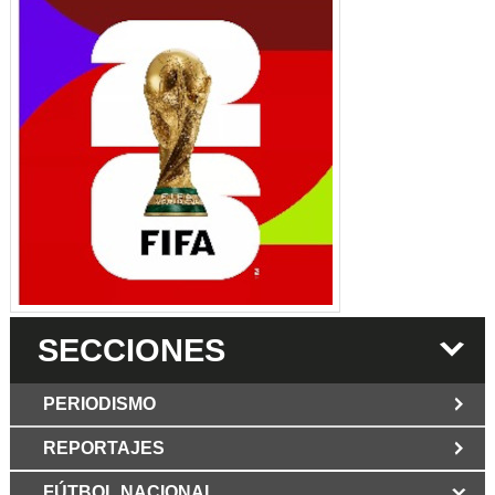
SECCIONES
PERIODISMO
REPORTAJES
JUN 6 2026
Los Periodist@s
El silencio del poder. Hay otro mártir de la
FÚTBOL NACIONAL