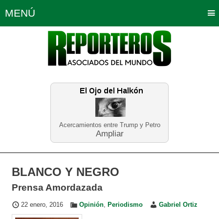
MENÚ
Portada
Política
Opinión
Bogotá
Internacionales
Planeta Tierra
Deportes
Económicas
Regiones
Judiciales
Tecnología
Salud
Turismo
Educación
Neira
Acercamientos entre Trump y Petro
Ampliar
BLANCO Y NEGRO
Prensa Amordazada
22 enero, 2016
Opinión
,
Periodismo
Gabriel Ortiz