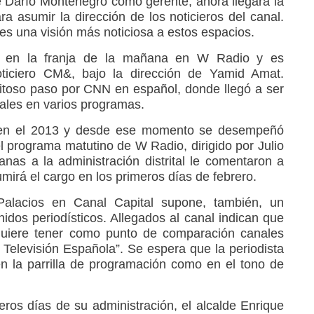
Darío Montenegro como gerente, ahora llegará la
ra asumir la dirección de los noticieros del canal.
s una visión más noticiosa a estos espacios.
ja en la franja de la mañana en W Radio y es
noticiero CM&, bajo la dirección de Yamid Amat.
itoso paso por CNN en español, donde llegó a ser
pales en varios programas.
 en el 2013 y desde ese momento se desempeñó
l programa matutino de W Radio, dirigido por Julio
nas a la administración distrital le comentaron a
rá el cargo en los primeros días de febrero.
alacios en Canal Capital supone, también, un
idos periodísticos. Allegados al canal indican que
 quiere tener como punto de comparación canales
elevisión Española”. Se espera que la periodista
en la parrilla de programación como en el tono de
eros días de su administración, el alcalde Enrique