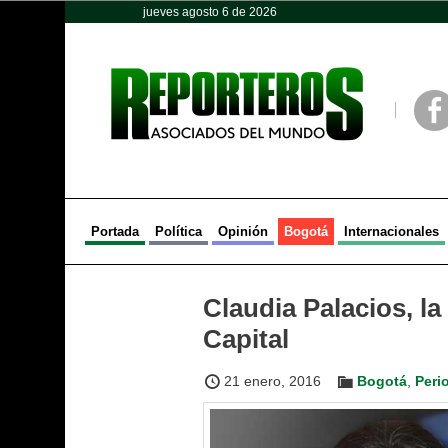
jueves agosto 6 de 2026
Opinión
Política
Deportes
Face
Portada
Política
Opinión
Bogotá
Internacionales
Claudia Palacios, la
Capital
21 enero, 2016
Bogotá
,
Peri