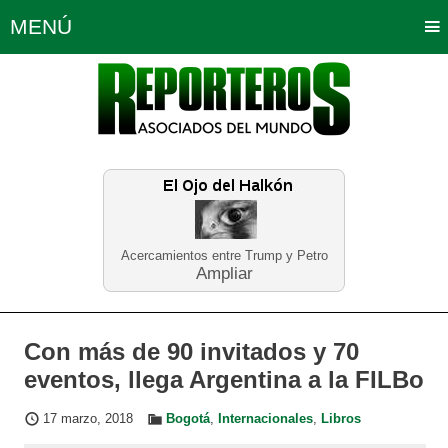
MENÚ
Portada
Política
Opinión
Bogotá
Internacionales
Planeta Tierra
Deportes
Económicas
Regiones
Judiciales
Tecnología
Salud
Turismo
Educación
Neira
Acercamientos entre Trump y Petro
Ampliar
Con más de 90 invitados y 70
eventos, llega Argentina a la FILBo
17 marzo, 2018
Bogotá
,
Internacionales
,
Libros