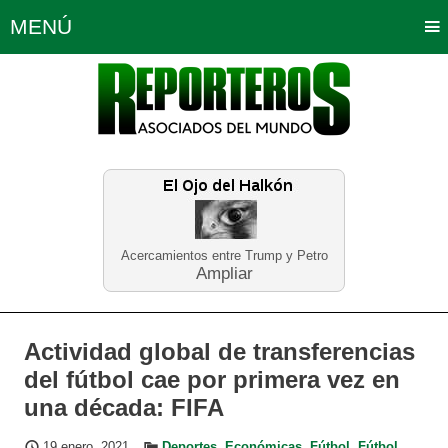
MENÚ
Portada
Política
Opinión
Bogotá
Internacionales
Planeta Tierra
Deportes
Económicas
Regiones
Judiciales
Tecnología
Salud
Turismo
Educación
Neira
Acercamientos entre Trump y Petro
Ampliar
Actividad global de transferencias
del fútbol cae por primera vez en
una década: FIFA
19 enero, 2021
Deportes
,
Económicas
,
Fútbol
,
Fútbol