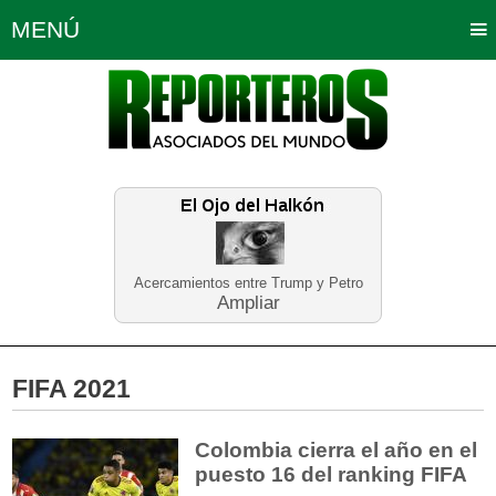
MENÚ
Portada
Política
Opinión
Bogotá
Internacionales
Planeta Tierra
Deportes
Económicas
Regiones
Judiciales
Tecnología
Salud
Turismo
Educación
Neira
Acercamientos entre Trump y Petro
Ampliar
FIFA 2021
Colombia cierra el año en el
puesto 16 del ranking FIFA