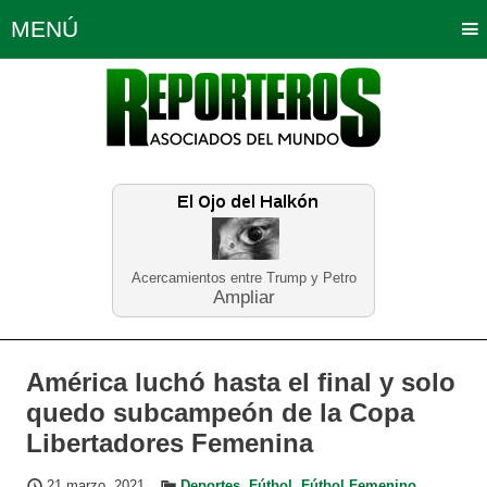
MENÚ
Portada
Política
Opinión
Bogotá
Internacionales
Planeta Tierra
Deportes
Económicas
Regiones
Judiciales
Tecnología
Salud
Turismo
Educación
Neira
Acercamientos entre Trump y Petro
Ampliar
América luchó hasta el final y solo
quedo subcampeón de la Copa
Libertadores Femenina
21 marzo, 2021
Deportes
,
Fútbol
,
Fútbol Femenino
,