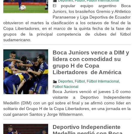
Deportes
,
Fútbol
,
Fútbol Internacional
El popular equipo argentino Boca
Juniors, los brasileños Gremio y Ahtletico
Paranaense y Liga Deportiva de Ecuador
obtuvieron el martes la clasificación a los octavos de final de la
Copa Libertadores, en el marco de la quinta fecha de la fase de
grupos de la principal competencia de clubes del fútbol
sudamericano.
Boca Juniors vence a DIM y
lidera con comodidad su
grupo H de Copa
Libertadores de América
Deportes
,
Fútbol
,
Fútbol Internacional
,
Fútbol Nacional
Boca Juniors venció el jueves 1-0 como
visitante a Deportivo Independiente
Medellín (DIM) con un gol sobre el final y se afirmó como líder en
solitario del Grupo H de la Copa Libertadores, en una jornada en la
cual ganaron Santos y Jorge Wilstermann.
Deportivo Independiente
Medellín perdió con Boca