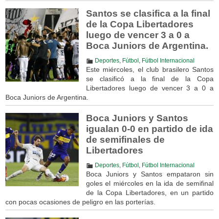
Santos se clasifica a la final
de la Copa Libertadores
luego de vencer 3 a 0 a
Boca Juniors de Argentina.
Deportes
,
Fútbol
,
Fútbol Internacional
Este miércoles, el club brasilero Santos
se clasificó a la final de la Copa
Libertadores luego de vencer 3 a 0 a
Boca Juniors de Argentina.
Boca Juniors y Santos
igualan 0-0 en partido de ida
de semifinales de
Libertadores
Deportes
,
Fútbol
,
Fútbol Internacional
Boca Juniors y Santos empataron sin
goles el miércoles en la ida de semifinal
de la Copa Libertadores, en un partido
con pocas ocasiones de peligro en las porterías.