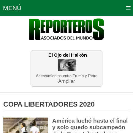
MENÚ
Portada
Política
Opinión
Bogotá
Internacionales
Planeta Tierra
Deportes
Económicas
Regiones
Judiciales
Tecnología
Salud
Turismo
Educación
Neira
Acercamientos entre Trump y Petro
Ampliar
COPA LIBERTADORES 2020
América luchó hasta el final
y solo quedo subcampeón