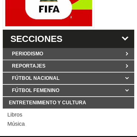
SECCIONES
PERIODISMO
REPORTAJES
JUN 6 2026
Los Periodist@s
El silencio del poder. Hay otro mártir de la
FÚTBOL NACIONAL
MAR 6 2026
verdad: Cristian Herrera
Mujer víctima de ataque
con martillo en Bogotá mostró su rostro
FÚTBOL FEMENINO
MAY 3 2026
Grupo Los Periodist@s
por primera vez y dio duro relato
Libertad bajo fuego: declaración del
ENTRETENIMIENTO Y CULTURA
ABR 12 2025
GRUPO LOS PERIODIST@S
La Patria Potestad no le
corresponde al Estado dice la Abogada
Libros
MAR 29 2026
Murió Aura Lucía Mera,
de Familia Cecilia Díez
periodista y columnista colombiana
Música
FEB 1 2025
El periodismo colombiano
MAR 24 2026
Guillermo Romero
debe recuperar su credibilidad: Esteban