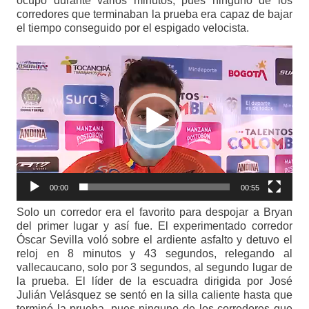
ocupó durante varios minutos, pues ninguno de los
corredores que terminaban la prueba era capaz de bajar
el tiempo conseguido por el espigado velocista.
Reproductor
de
vídeo
00:00
00:55
Solo un corredor era el favorito para despojar a Bryan
del primer lugar y así fue. El experimentado corredor
Óscar Sevilla voló sobre el ardiente asfalto y detuvo el
reloj en 8 minutos y 43 segundos, relegando al
vallecaucano, solo por 3 segundos, al segundo lugar de
la prueba. El líder de la escuadra dirigida por José
Julián Velásquez se sentó en la silla caliente hasta que
terminó la prueba, pues ninguno de los corredores que