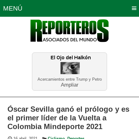
MENÚ
Portada
Política
Opinión
Bogotá
Internacionales
Planeta Tierra
Deportes
Económicas
Regiones
Judiciales
Tecnología
Salud
Turismo
Educación
Neira
Acercamientos entre Trump y Petro
Ampliar
Óscar Sevilla ganó el prólogo y es
el primer líder de la Vuelta a
Colombia Mindeporte 2021
16 abril, 2021
Ciclismo
,
Deportes