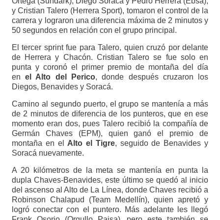
Ortega (Sundark), Diego Soracá y Pedro Herrera (Ebsa),
y Cristian Talero (Herrera Sport), tomaron el control de la
carrera y lograron una diferencia máxima de 2 minutos y
50 segundos en relación con el grupo principal.
El tercer sprint fue para Talero, quien cruzó por delante
de Herrera y Chacón. Cristian Talero se fue solo en
punta y coronó el primer premio de montaña del día
en
el Alto del Perico
, donde después cruzaron los
Diegos, Benavides y Soracá.
Camino al segundo puerto, el grupo se mantenía a más
de 2 minutos de diferencia de los punteros, que en ese
momento eran dos, pues Talero recibió la compañía de
Germán Chaves (EPM), quien ganó el premio de
montaña en el
Alto el Tigre
, seguido de Benavides y
Soracá nuevamente.
A 20 kilómetros de la meta se mantenía en punta la
dupla Chaves-Benavides, este último se quedó al inicio
del ascenso al Alto de La Línea, donde Chaves recibió a
Robinson Chalapud (Team Medellín), quien apretó y
logró conectar con el puntero. Más adelante les llegó
Frank Osorio (Orgullo Paisa), pero este también se