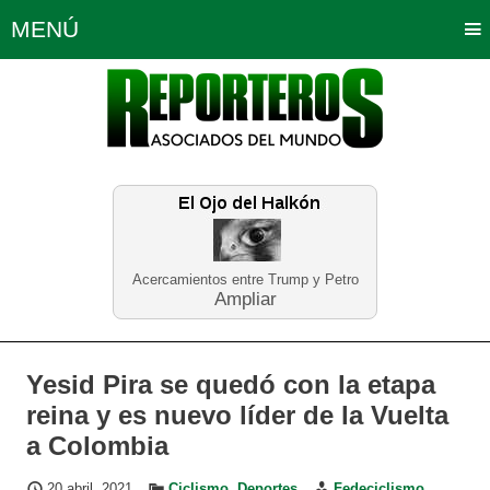
MENÚ
Portada
Política
Opinión
Bogotá
Internacionales
Planeta Tierra
Deportes
Económicas
Regiones
Judiciales
Tecnología
Salud
Turismo
Educación
Neira
Acercamientos entre Trump y Petro
Ampliar
Yesid Pira se quedó con la etapa
reina y es nuevo líder de la Vuelta
a Colombia
20 abril, 2021
Ciclismo
,
Deportes
Fedeciclismo