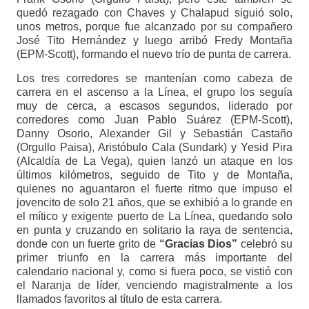
quedó rezagado con Chaves y Chalapud siguió solo,
unos metros, porque fue alcanzado por su compañero
José Tito Hernández y luego arribó Fredy Montaña
(EPM-Scott), formando el nuevo trío de punta de carrera.
Los tres corredores se mantenían como cabeza de
carrera en el ascenso a la Línea, el grupo los seguía
muy de cerca, a escasos segundos, liderado por
corredores como Juan Pablo Suárez (EPM-Scott),
Danny Osorio, Alexander Gil y Sebastián Castaño
(Orgullo Paisa), Aristóbulo Cala (Sundark) y Yesid Pira
(Alcaldía de La Vega), quien lanzó un ataque en los
últimos kilómetros, seguido de Tito y de Montaña,
quienes no aguantaron el fuerte ritmo que impuso el
jovencito de solo 21 años, que se exhibió a lo grande en
el mítico y exigente puerto de La Línea, quedando solo
en punta y cruzando en solitario la raya de sentencia,
donde con un fuerte grito de
“Gracias Dios”
celebró su
primer triunfo en la carrera más importante del
calendario nacional y, como si fuera poco, se vistió con
el Naranja de líder, venciendo magistralmente a los
llamados favoritos al título de esta carrera.