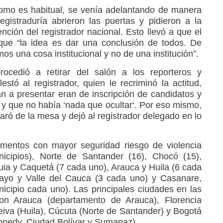
como es habitual, se venía adelantando de manera
egistraduría abrieron las puertas y pidieron a la
ención del registrador nacional. Esto llevó a que el
 que “la idea es dar una conclusión de todos. De
os una cosa institucional y no de una institución”.
ocedió a retirar del salón a los reporteros y
tó al registrador, quien le recriminó la actitud,
an a presentar eran de inscripción de candidatos y
, y que no había ‘nada que ocultar‘. Por eso mismo,
ró de la mesa y dejó al registrador delegado en lo
amentos con mayor seguridad riesgo de violencia
icipios), Norte de Santander (16), Chocó (15),
quia y Caquetá́ (7 cada uno), Arauca y Huila (6 cada
mayo y Valle del Cauca (3 cada uno) y Casanare,
cipio cada uno). Las principales ciudades en las
on Arauca (departamento de Arauca), Florencia
iva (Huila), Cúcuta (Norte de Santander) y Bogotá́
nnedy, Ciudad Bolívar y Sumapaz).