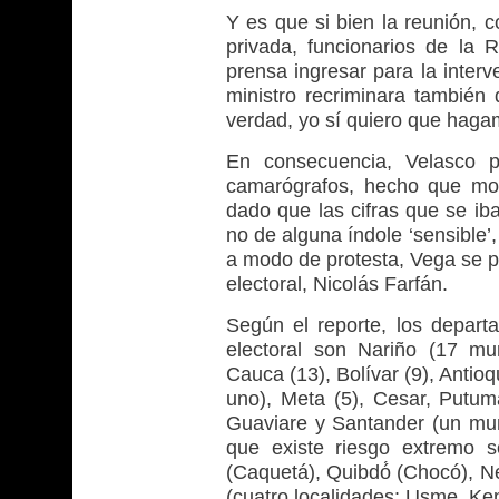
Y es que si bien la reunión, 
privada, funcionarios de la R
prensa ingresar para la interv
ministro recriminara también
verdad, yo sí quiero que hagam
En consecuencia, Velasco pr
camarógrafos, hecho que moles
dado que las cifras que se ib
no de alguna índole ‘sensible’
a modo de protesta, Vega se pa
electoral, Nicolás Farfán.
Según el reporte, los depart
electoral son Nariño (17 mun
Cauca (13), Bolívar (9), Antio
uno), Meta (5), Cesar, Putu
Guaviare y Santander (un muni
que existe riesgo extremo s
(Caquetá), Quibdó́ (Chocó), Ne
(cuatro localidades: Usme, Ke