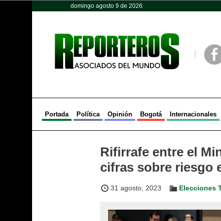
domingo agosto 9 de 2026
Opinión
Política
Deportes
Face
Portada
Política
Opinión
Bogotá
Internacionales
Rifirrafe entre el Mi
cifras sobre riesgo e
31 agosto, 2023
Elecciones T