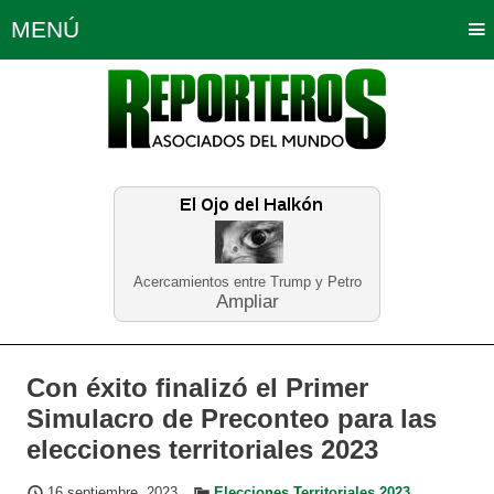
MENÚ
Portada
Política
Opinión
Bogotá
Internacionales
Planeta Tierra
Deportes
Económicas
Regiones
Judiciales
Tecnología
Salud
Turismo
Educación
Neira
Acercamientos entre Trump y Petro
Ampliar
Con éxito finalizó el Primer
Simulacro de Preconteo para las
elecciones territoriales 2023
16 septiembre, 2023
Elecciones Territoriales 2023
,