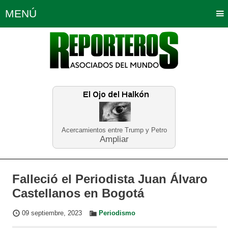
MENÚ
Portada
Política
Opinión
Bogotá
Internacionales
Planeta Tierra
Deportes
Económicas
Regiones
Judiciales
Tecnología
Salud
Turismo
Educación
Neira
Acercamientos entre Trump y Petro
Ampliar
Falleció el Periodista Juan Álvaro
Castellanos en Bogotá
09 septiembre, 2023
Periodismo