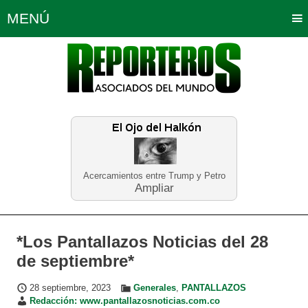
MENÚ
Portada
Política
Opinión
Bogotá
Internacionales
Planeta Tierra
Deportes
Económicas
Regiones
Judiciales
Tecnología
Salud
Turismo
Educación
Neira
Acercamientos entre Trump y Petro
Ampliar
*Los Pantallazos Noticias del 28
de septiembre*
28 septiembre, 2023
Generales
,
PANTALLAZOS
Redacción: www.pantallazosnoticias.com.co