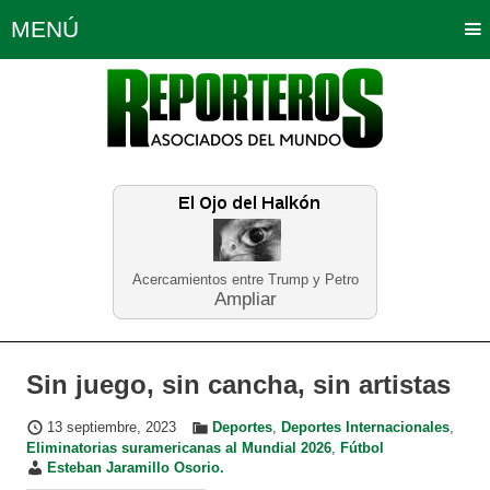
MENÚ
Portada
Política
Opinión
Bogotá
Internacionales
Planeta Tierra
Deportes
Económicas
Regiones
Judiciales
Tecnología
Salud
Turismo
Educación
Neira
Acercamientos entre Trump y Petro
Ampliar
Sin juego, sin cancha, sin artistas
13 septiembre, 2023
Deportes
,
Deportes Internacionales
,
Eliminatorias suramericanas al Mundial 2026
,
Fútbol
Esteban Jaramillo Osorio.