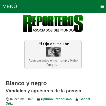
MENÚ
Portada
Política
Opinión
Bogotá
Internacionales
Planeta Tierra
Deportes
Económicas
Regiones
Judiciales
Tecnología
Salud
Turismo
Educación
Neira
Acercamientos entre Trump y Petro
Ampliar
Blanco y negro
Vándalos y agresores de la prensa
07 octubre, 2023
Opinión
,
Periodismo
Gabriel
Ortiz