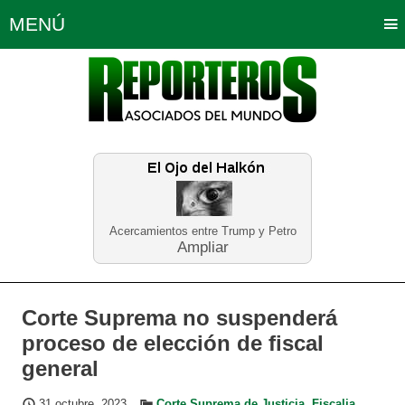
MENÚ
Portada
Política
Opinión
Bogotá
Internacionales
Planeta Tierra
Deportes
Económicas
Regiones
Judiciales
Tecnología
Salud
Turismo
Educación
Neira
Acercamientos entre Trump y Petro
Ampliar
Corte Suprema no suspenderá
proceso de elección de fiscal
general
31 octubre, 2023
Corte Suprema de Justicia
,
Fiscalia
,