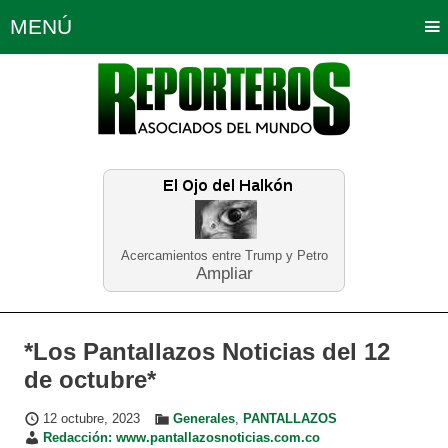
MENÚ
Portada
Política
Opinión
Bogotá
Internacionales
Planeta Tierra
Deportes
Económicas
Regiones
Judiciales
Tecnología
Salud
Turismo
Educación
Neira
Acercamientos entre Trump y Petro
Ampliar
*Los Pantallazos Noticias del 12
de octubre*
12 octubre, 2023
Generales
,
PANTALLAZOS
Redacción: www.pantallazosnoticias.com.co