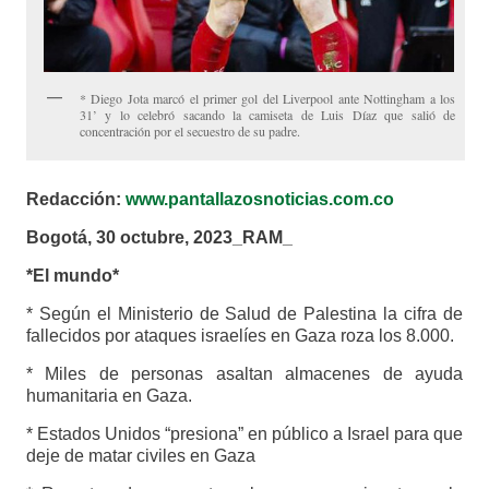
* Diego Jota marcó el primer gol del Liverpool ante Nottingham a los
31’ y lo celebró sacando la camiseta de Luis Díaz que salió de
concentración por el secuestro de su padre.
Redacción:
www.pantallazosnoticias.com.co
Bogotá, 30 octubre, 2023_RAM_
*El mundo*
* Según el Ministerio de Salud de Palestina la cifra de
fallecidos por ataques israelíes en Gaza roza los 8.000.
* Miles de personas asaltan almacenes de ayuda
humanitaria en Gaza.
* Estados Unidos “presiona” en público a Israel para que
deje de matar civiles en Gaza