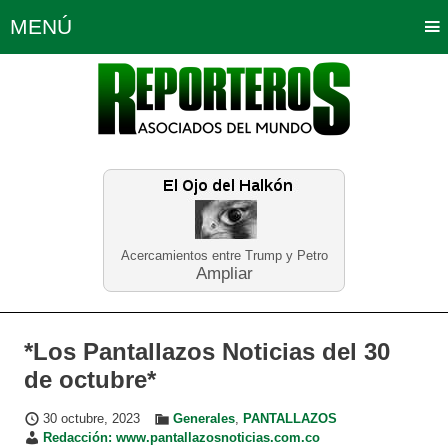
MENÚ
Portada
Política
Opinión
Bogotá
Internacionales
Planeta Tierra
Deportes
Económicas
Regiones
Judiciales
Tecnología
Salud
Turismo
Educación
Neira
Acercamientos entre Trump y Petro
Ampliar
*Los Pantallazos Noticias del 30
de octubre*
30 octubre, 2023
Generales
,
PANTALLAZOS
Redacción: www.pantallazosnoticias.com.co