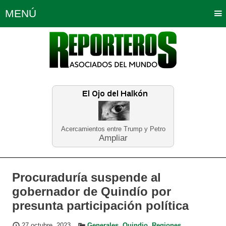
MENÚ
Portada
Política
Opinión
Bogotá
Internacionales
Planeta Tierra
Deportes
Económicas
Regiones
Judiciales
Tecnología
Salud
Turismo
Educación
Neira
Acercamientos entre Trump y Petro
Ampliar
Procuraduría suspende al
gobernador de Quindío por
presunta participación política
27 octubre, 2023
Generales
,
Quindio
,
Regiones