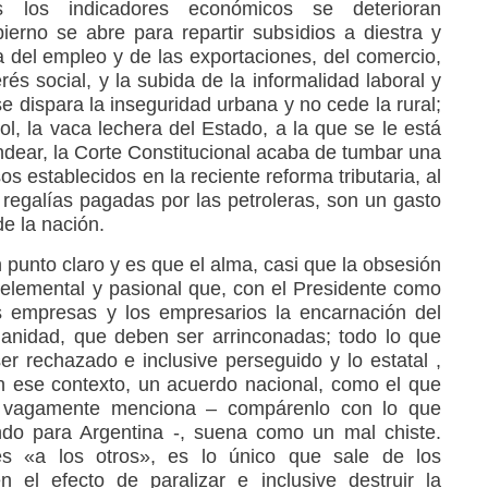
s los indicadores económicos se deterioran
ierno se abre para repartir subsidios a diestra y
a del empleo y de las exportaciones, del comercio,
erés social, y la subida de la informalidad laboral y
se dispara la inseguridad urbana y no cede la rural;
ol, la vaca lechera del Estado, a la que se le está
ndear, la Corte Constitucional acaba de tumbar una
sos establecidos en la reciente reforma tributaria, al
 regalías pagadas por las petroleras, son un gasto
de la nación.
 punto claro y es que el alma, casi que la obsesión
 elemental y pasional que, con el Presidente como
as empresas y los empresarios la encarnación del
manidad, que deben ser arrinconadas; todo lo que
er rechazado e inclusive perseguido y lo estatal ,
n ese contexto, un acuerdo nacional, como el que
a vagamente menciona – compárenlo con lo que
ndo para Argentina -, suena como un mal chiste.
es «a los otros», es lo único que sale de los
en el efecto de paralizar e inclusive destruir la