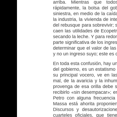
arriba. Mientras que todo
rápidamente, la bolsa del gob
siniestra, en medio de la caíd
la industria, la vivienda de int
del rebusque para sobrevivir; 
caen las utilidades de Ecopetr
secando la leche. Y para redo
parte significativa de los ingre
determinar que el valor de las
y no un ingreso suyo; este es 
En toda esta confusión, hay un
del gobierno, es un estatismo
su principal vocero, ve en l
mal, de la avaricia y la inhu
provenga de esa orilla debe s
recibirlo «sin desempacar»; e
Petro con alguna frecuenci
Massa está ahorita proponie
Discursos y desautorizacion
cuarteles oficiales, que tien