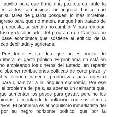
n auxilio para que firme una paz etérea; ante la
rles a los campesinos un ingreso básico que
or su tarea de guarda bosques; lo más increíble,
ingreso para que no maten, aunque han tratado de
a propuesta, su sentido no cambia. Y para rematar,
difuso y desdibujado, del programa de Familias en
a base económica que sostiene el edificio de la
ce debilitada y agrietada.
o Presidente es su idea, que no es nueva, de
a liberar el gasto público. El problema no está en
rno empleando los dineros del Estado, en repartir
 obtener retribuciones políticas de corto plazo, y
al y económicamente productivas para nuestro
y para dinamizar a la lánguida economía. Por ese
e el problema del país, es apenas un calmante que,
que aumentan los pesos para gastar, pero no los
iridos, alimentando la inflación con sus efectos
ivos. El problema es el populismo inmediatista del
por su negro horizonte político, que por la