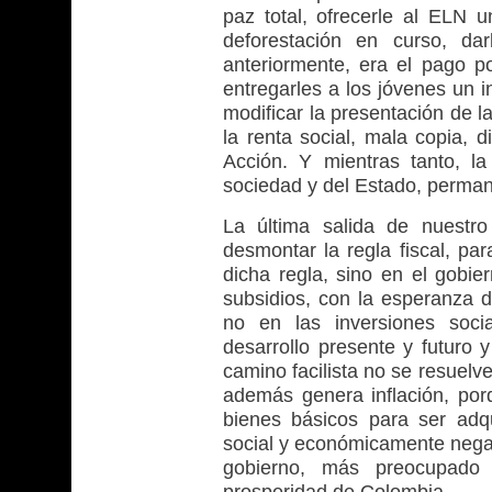
paz total, ofrecerle al ELN u
deforestación en curso, da
anteriormente, era el pago p
entregarles a los jóvenes un 
modificar la presentación de l
la renta social, mala copia, 
Acción. Y mientras tanto, l
sociedad y del Estado, permane
La última salida de nuestr
desmontar la regla fiscal, par
dicha regla, sino en el gobie
subsidios, con la esperanza de
no en las inversiones soci
desarrollo presente y futuro 
camino facilista no se resuelv
además genera inflación, por
bienes básicos para ser adqu
social y económicamente negat
gobierno, más preocupado 