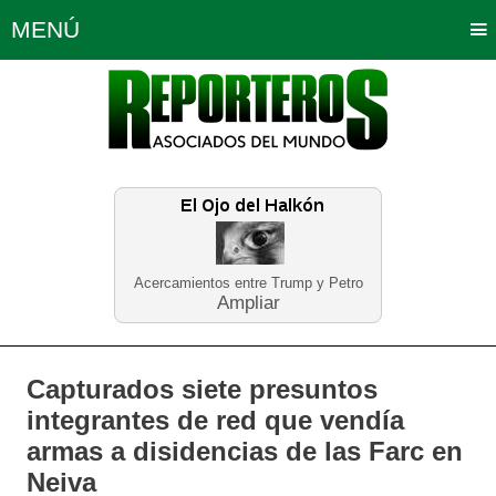
MENÚ
Portada
Política
Opinión
Bogotá
Internacionales
Planeta Tierra
Deportes
Económicas
Regiones
Judiciales
Tecnología
Salud
Turismo
Educación
Neira
Acercamientos entre Trump y Petro
Ampliar
Capturados siete presuntos
integrantes de red que vendía
armas a disidencias de las Farc en
Neiva