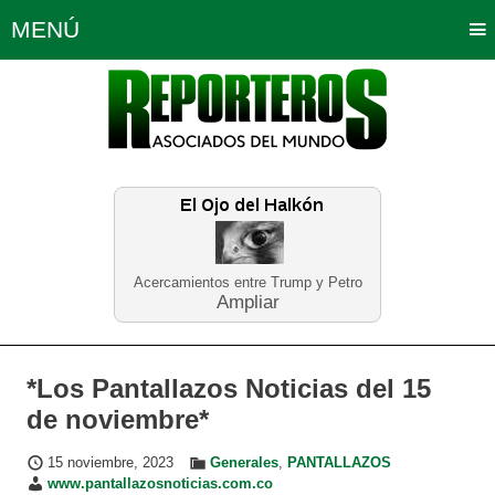
MENÚ
Portada
Política
Opinión
Bogotá
Internacionales
Planeta Tierra
Deportes
Económicas
Regiones
Judiciales
Tecnología
Salud
Turismo
Educación
Neira
Acercamientos entre Trump y Petro
Ampliar
*Los Pantallazos Noticias del 15
de noviembre*
15 noviembre, 2023
Generales
,
PANTALLAZOS
www.pantallazosnoticias.com.co